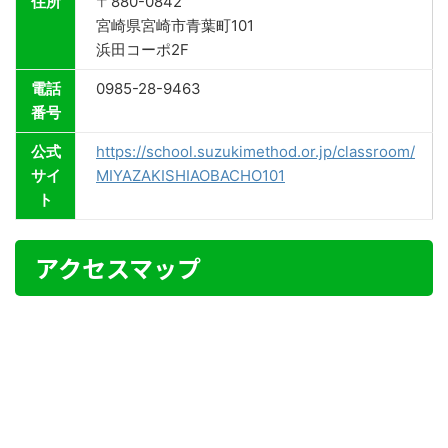
住所
〒880-0842
宮崎県宮崎市青葉町101
浜田コーポ2F
電話
0985-28-9463
番号
公式
https://school.suzukimethod.or.jp/classroom/
サイ
MIYAZAKISHIAOBACHO101
ト
アクセスマップ