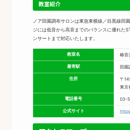
教室紹介
ノア田園調布サロンは東急東横線／目黒線田園
ジには低音から高音までのバランスに優れたST
ンサートまで対応いたします。
教室名
椿音
最寄駅
田園
住所
〒14
東京
電話番号
03-
公式サイト
http