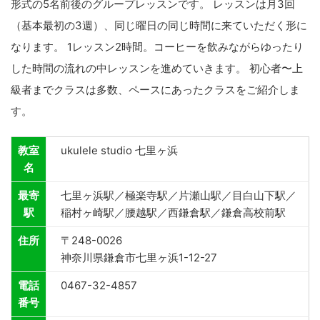
形式の5名前後のグループレッスンです。 レッスンは月3回
（基本最初の3週）、同じ曜日の同じ時間に来ていただく形に
なります。 1レッスン2時間。コーヒーを飲みながらゆったり
した時間の流れの中レッスンを進めていきます。 初心者〜上
級者までクラスは多数、ペースにあったクラスをご紹介しま
す。
教室
ukulele studio 七里ヶ浜
名
最寄
七里ヶ浜駅／極楽寺駅／片瀬山駅／目白山下駅／
駅
稲村ヶ崎駅／腰越駅／西鎌倉駅／鎌倉高校前駅
住所
〒248-0026
神奈川県鎌倉市七里ヶ浜1-12-27
電話
0467-32-4857
番号