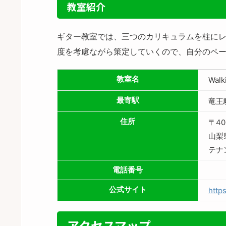
教室紹介
ギター教室では、三つのカリキュラムを柱に
度を考慮ながら策定していくので、自分のペ
教室名
Walk
最寄駅
竜王
住所
〒40
山梨
テナ
電話番号
公式サイト
http
アクセスマップ