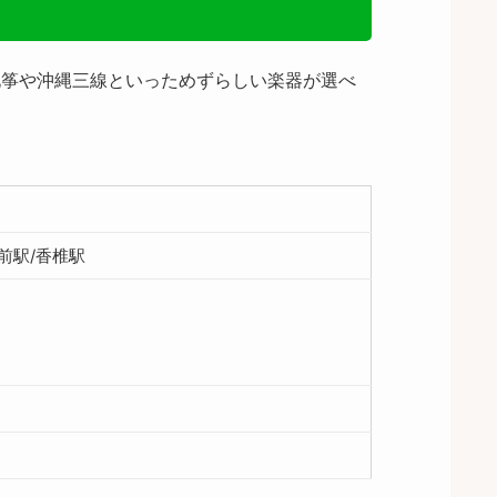
化筝や沖縄三線といっためずらしい楽器が選べ
前駅/香椎駅