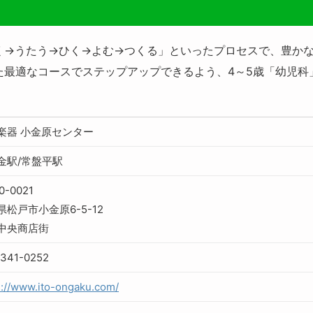
く→うたう→ひく→よむ→つくる」といったプロセスで、豊か
た最適なコースでステップアップできるよう、4～5歳「幼児
。
楽器 小金原センター
金駅/常盤平駅
0-0021
県松戸市小金原6-5-12
中央商店街
341-0252
s://www.ito-ongaku.com/