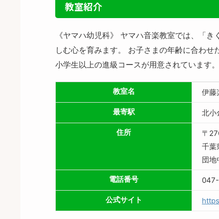
教室紹介
《ヤマハ幼児科》 ヤマハ音楽教室では、「き
しむ心を育みます。 お子さまの年齢に合わせ
小学生以上の進級コースが用意されています
教室名
伊藤
最寄駅
北小
住所
〒27
千葉
団地
電話番号
047-
公式サイト
http