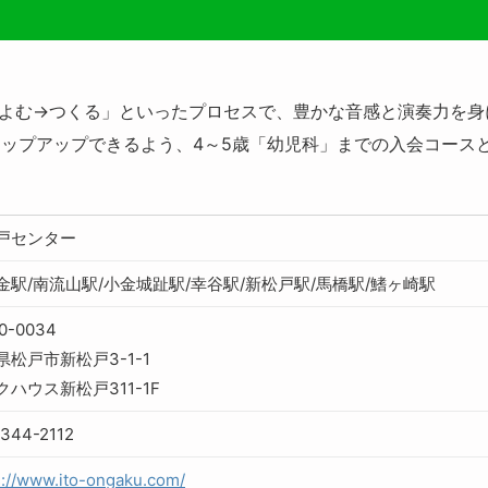
よむ→つくる」といったプロセスで、豊かな音感と演奏力を身
ップアップできるよう、4～5歳「幼児科」までの入会コース
戸センター
金駅/南流山駅/小金城趾駅/幸谷駅/新松戸駅/馬橋駅/鰭ヶ崎駅
0-0034
県松戸市新松戸3-1-1
クハウス新松戸311-1F
344-2112
s://www.ito-ongaku.com/