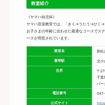
教室紹介
《ヤマハ幼児科》
ヤマハ音楽教室では、「きく→うたう→ひく→
お子さまの年齢に合わせた最適なコースでステ
ースが用意されています。
教室名
新松
最寄駅
北小
住所
〒27
千葉
パー
電話番号
047-
公式サイト
http