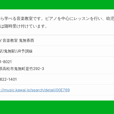
がら学べる音楽教室です。ピアノを中心にレッスンを行い、幼
学は随時受け付けています。
イ音楽教室 鬼無香西
駅/鬼無駅/JR予讃線
1-8021
県高松市鬼無町是竹292-3
822-1401
s://music.kawai.jp/search/detail/00E769