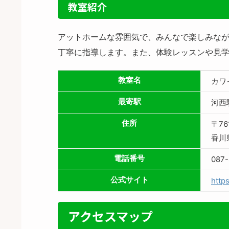
教室紹介
アットホームな雰囲気で、みんなで楽しみな
丁寧に指導します。また、体験レッスンや見
教室名
カワ
最寄駅
河西
住所
〒76
香川
電話番号
087-
公式サイト
http
アクセスマップ