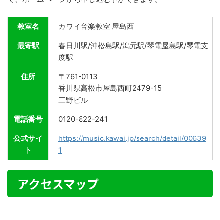
教室名
カワイ音楽教室 屋島西
最寄駅
春日川駅/沖松島駅/潟元駅/琴電屋島駅/琴電支
度駅
住所
〒761-0113
香川県高松市屋島西町2479-15
三野ビル
電話番号
0120-822-241
公式サイ
https://music.kawai.jp/search/detail/00639
ト
1
アクセスマップ