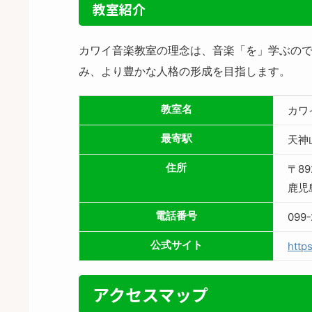
教室紹介
カワイ音楽教室の理念は、音楽「を」学ぶので
み、より豊かな人格の形成を目指します。
教室名
カワ
最寄駅
天神
住所
〒89
鹿児
電話番号
099-
公式サイト
http
アクセスマップ