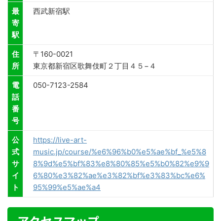
最
西武新宿駅
寄
駅
住
〒160-0021
所
東京都新宿区歌舞伎町２丁目４５−４
電
050-7123-2584
話
番
号
公
https://live-art-
式
music.jp/course/%e6%96%b0%e5%ae%bf_%e5%8
サ
8%9d%e5%bf%83%e8%80%85%e5%b0%82%e9%9
イ
6%80%e3%82%ae%e3%82%bf%e3%83%bc%e6%
ト
95%99%e5%ae%a4
アクセスマップ