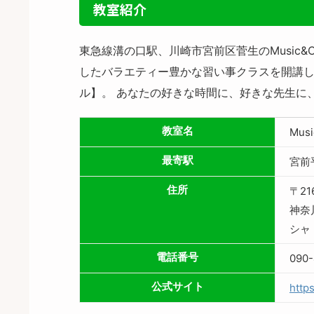
教室紹介
東急線溝の口駅、川崎市宮前区菅生のMusic&
したバラエティー豊かな習い事クラスを開講し
ル】。 あなたの好きな時間に、好きな先生に
教室名
Mus
最寄駅
宮前
住所
〒21
神奈
シャ
電話番号
090
公式サイト
http