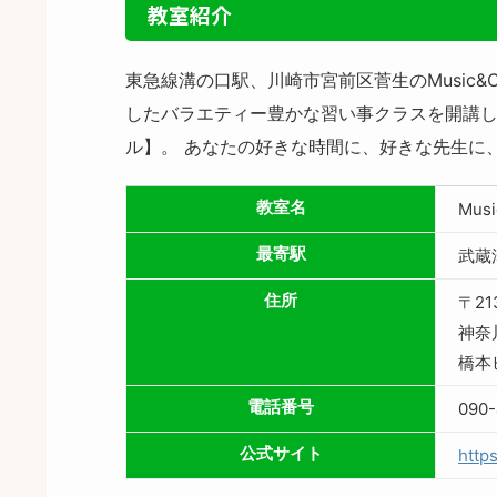
教室紹介
東急線溝の口駅、川崎市宮前区菅生のMusic&
したバラエティー豊かな習い事クラスを開講し
ル】。 あなたの好きな時間に、好きな先生に
教室名
Mus
最寄駅
武蔵
住所
〒21
神奈
橋本
電話番号
090
公式サイト
http