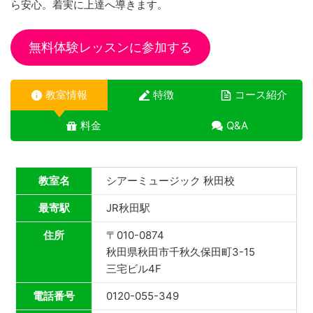
ら安心。着実に上達へ導きます。
無料体験レッスンに参加する
教室情報
特徴
コース紹介
料金
Q&A
教室名
シアーミュージック 秋田校
最寄駅
JR秋田駅
住所
〒010-0874
秋田県秋田市千秋久保田町3-15
三宅ビル4F
電話番号
0120-055-349